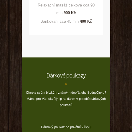
Relaxační masáž celková cca 90
min
900 Kč
Baňkování cca 45 min
400 Kč
Dárkové poukazy
Chcete svým blízkým známým dopřát chvíli odpočinku?
Máme pro Vás skvělý tip na dárek v podobě dárkových
poukazů
Dárkový poukaz na privátní vířivku