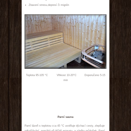
Zbavení stresu,depresí či migrén
Teplota 95-105 °C Vlhkost 10-20°C Doporučeno 5-15
min
Parní sauna
Parní lázeň s teplotou cca 45 °C uvolňuje dýchací cesty, zlepšuje
odkašlávání, pomáhá při léčbě astmatu a zánětu průdušek. Parní