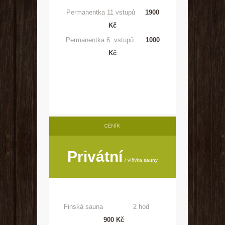
Permanentka 11 vstupů
1900
Kč
Permanentka 6 vstupů
1000
Kč
CENÍK
Privátní
vířivka,sauny
Finská sauna 2 hod
900 Kč