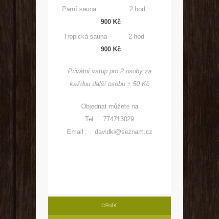
Parní sauna 2 hod
900 Kč
Tropická sauna 2 hod
900 Kč
Privátní vstup pro 2 osoby za
každou další osobu + 50 Kč
Objednat můžete na
Tel: 774713029
Email : davidkl@seznam.cz
CENÍK