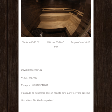
Teplota 60-70 °C Vlhkost 60-70°C Doporučeno 10-25
min
Davidkl@seznam.cz
+420774713029
Recepce: +420773242807
V případě že nebereme telefon napište sms a my se vám ozveme
U stadionu 2b, Havírov-podlesí