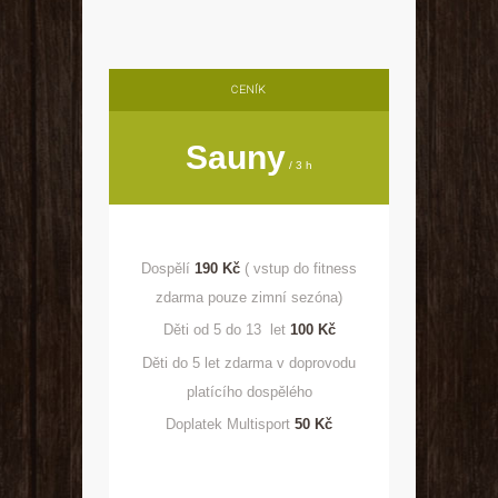
CENÍK
Sauny
3 h
Dospělí
190 Kč
( vstup do fitness
zdarma pouze zimní sezóna)
Děti od 5 do 13 let
100
Kč
Děti do 5 let zdarma v doprovodu
platícího dospělého
Doplatek Multisport
50 Kč