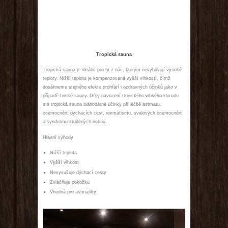
Tropická sauna
Tropická sauna je ideální pro ty z nás, kterým nevyhovují vysoké
teploty. Nižší teplota je kompenzovaná vyšší vlhkostí, čímž
dosáhneme stejného efektu prohřátí i ozdravných účinků jako v
případě finské sauny. Díky navození tropického vlhkého klimatu
má tropická sauna blahodárné účinky při léčbě astmatu,
onemocnění dýchacích cest, revmatismu, svalových onemocnění
a syndromu studených nohou.
Hlavní výhody
Nižší teplota
Vyšší vlhkost
Nevysušuje dýchací cesty
Zvláčňuje pokožku
Vhodná pro astmatiky