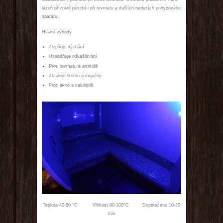
lázeň příznivě působí i při revmatu a dalších neduzích pohybového
aparátu.
Hlavní výhody
Zlepšuje dýchání
Usnadňuje odkašlávání
Proti revmatu a artritidě
Zbavuje stresu a migrény
Proti akné a celulitidě
Teplota 40-50 °C Vlhkost 90-100°C Doporučeno 10-20
min