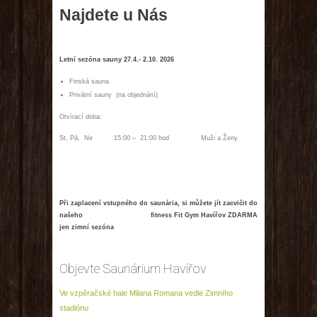
GET IN TOUCH
Najdete u Nás
Letní sezóna sauny 27.4.- 2.10. 2026
Finská sauna
Privátní sauny (na objednání)
Otvírací doba:
St, Pá, Ne 15:00 – 21:00 hod Muži a Ženy
Při zaplacení vstupného do saunária, si můžete jít zacvičit do
našeho fitness Fit Gym Havířov ZDARMA
jen zimní sezóna
Objevte Saunárium Havířov
Ve vzpěračské hale Milana Romana vedle Zimního
stadiónu