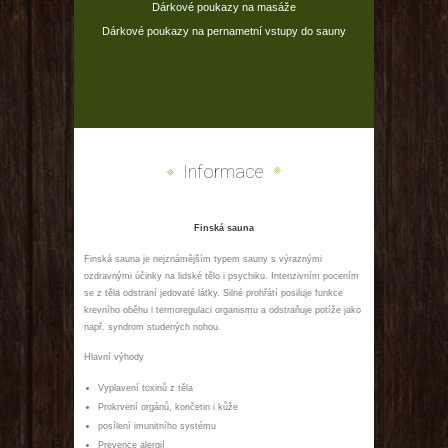
Dárkové poukazy na masáže
Dárkové poukazy na pernametní vstupy do sauny
Informace
Finská sauna
Finská sauna je nejznámějším typem sauny s výraznými
ozdravnými účinky na lidské tělo i psychiku. Intenzivním pocením
se z těla odstraní jedovaté látky. Silné prohřátí posiluje funkce
krevního oběhu i termoregulaci organismu a odstraňuje potíže jako
např. syndrom studených nohou.
Hlavní výhody
Vyplavení toxinů z těla
Prokrvení orgánů, končetin i kůže
posílení imunitního systému
Prevence alergií